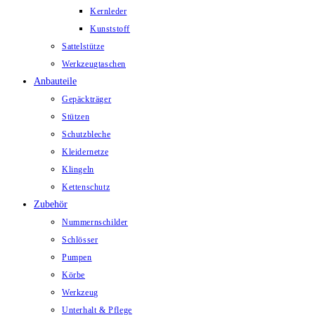
Kernleder
Kunststoff
Sattelstütze
Werkzeugtaschen
Anbauteile
Gepäckträger
Stützen
Schutzbleche
Kleidernetze
Klingeln
Kettenschutz
Zubehör
Nummernschilder
Schlösser
Pumpen
Körbe
Werkzeug
Unterhalt & Pflege