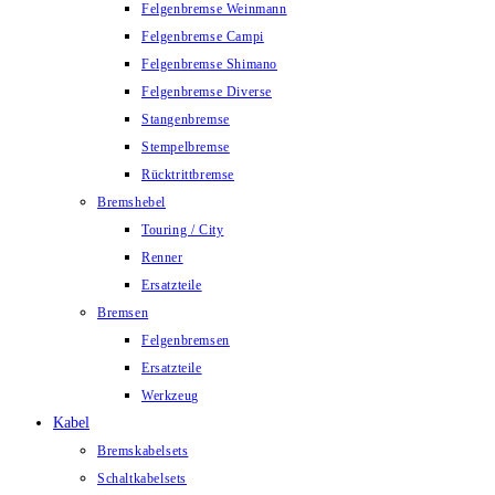
Felgenbremse Weinmann
Felgenbremse Campi
Felgenbremse Shimano
Felgenbremse Diverse
Stangenbremse
Stempelbremse
Rücktrittbremse
Bremshebel
Touring / City
Renner
Ersatzteile
Bremsen
Felgenbremsen
Ersatzteile
Werkzeug
Kabel
Bremskabelsets
Schaltkabelsets