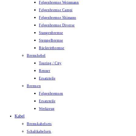
Felgenbremse Weinmann
Felgenbremse Campi
Felgenbremse Shimano
Felgenbremse Diverse
Stangenbremse
Stempelbremse
Rücktrittbremse
Bremshebel
Touring / City
Renner
Ersatzteile
Bremsen
Felgenbremsen
Ersatzteile
Werkzeug
Kabel
Bremskabelsets
Schaltkabelsets