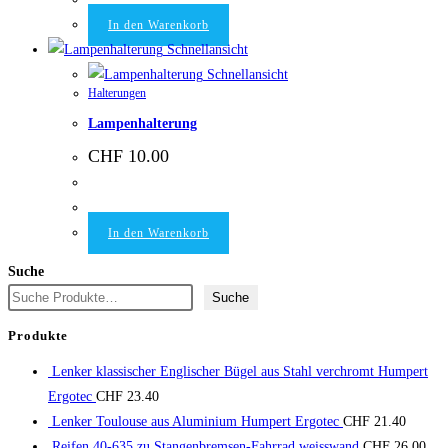
In den Warenkorb
Schnellansicht
Schnellansicht
Halterungen
Lampenhalterung
CHF
10.00
In den Warenkorb
Suche
Suche
Produkte
Lenker klassischer Englischer Bügel aus Stahl verchromt Humpert
Ergotec
CHF
23.40
Lenker Toulouse aus Aluminium Humpert Ergotec
CHF
21.40
Reifen 40-635 zu Stangenbremsen-Fahrrad weisswand
CHF
26.00