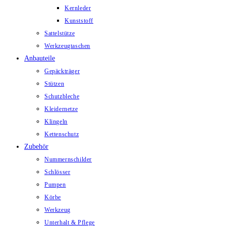
Kernleder
Kunststoff
Sattelstütze
Werkzeugtaschen
Anbauteile
Gepäckträger
Stützen
Schutzbleche
Kleidernetze
Klingeln
Kettenschutz
Zubehör
Nummernschilder
Schlösser
Pumpen
Körbe
Werkzeug
Unterhalt & Pflege