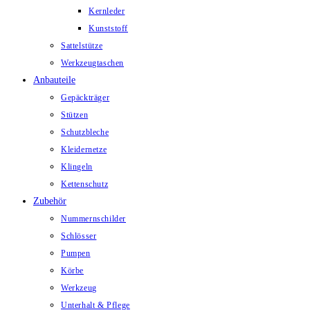
Kernleder
Kunststoff
Sattelstütze
Werkzeugtaschen
Anbauteile
Gepäckträger
Stützen
Schutzbleche
Kleidernetze
Klingeln
Kettenschutz
Zubehör
Nummernschilder
Schlösser
Pumpen
Körbe
Werkzeug
Unterhalt & Pflege