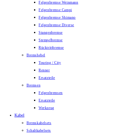
Felgenbremse Weinmann
Felgenbremse Campi
Felgenbremse Shimano
Felgenbremse Diverse
Stangenbremse
Stempelbremse
Rücktrittbremse
Bremshebel
Touring / City
Renner
Ersatzteile
Bremsen
Felgenbremsen
Ersatzteile
Werkzeug
Kabel
Bremskabelsets
Schaltkabelsets