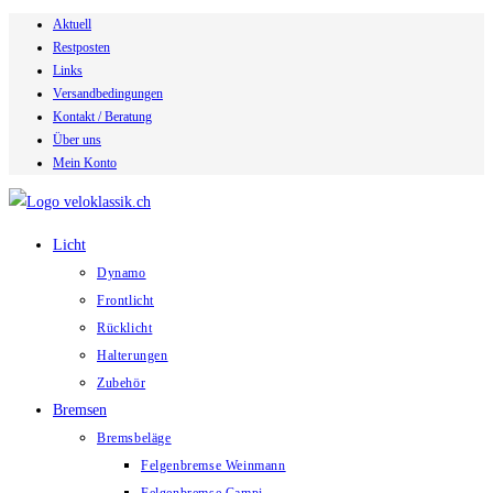
Aktuell
Zum
Restposten
Inhalt
Links
springen
Versandbedingungen
Kontakt / Beratung
Über uns
Mein Konto
Licht
Dynamo
Frontlicht
Rücklicht
Halterungen
Zubehör
Bremsen
Bremsbeläge
Felgenbremse Weinmann