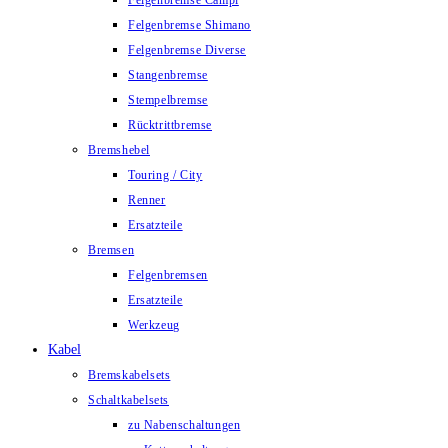
Felgenbremse Campi
Felgenbremse Shimano
Felgenbremse Diverse
Stangenbremse
Stempelbremse
Rücktrittbremse
Bremshebel
Touring / City
Renner
Ersatzteile
Bremsen
Felgenbremsen
Ersatzteile
Werkzeug
Kabel
Bremskabelsets
Schaltkabelsets
zu Nabenschaltungen