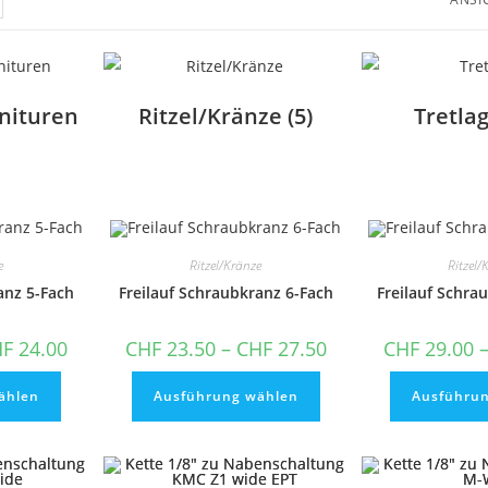
nituren
Ritzel/Kränze
(5)
Tretla
e
Ritzel/Kränze
Ritzel/
anz 5-Fach
Freilauf Schraubkranz 6-Fach
Freilauf Schra
HF
24.00
CHF
23.50
–
CHF
27.50
CHF
29.00
Dieses
Dieses
Produkt
Produkt
ählen
Ausführung wählen
Ausführu
weist
weist
mehrere
mehrere
Varianten
Varianten
auf.
auf.
Die
Die
Optionen
Optionen