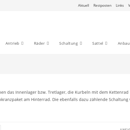
Aktuell
Restposten
Links
Antrieb
Räder
Schaltung
Sattel
Anbaut
hen das Innenlager bzw. Tretlager, die Kurbeln mit dem Kettenrad
hnkranzpaket am Hinterrad. Die ebenfalls dazu zählende Schaltung 
ANSI