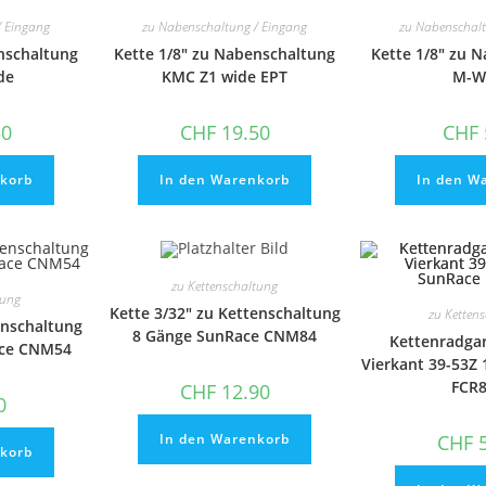
können
können
auf
auf
/ Eingang
zu Nabenschaltung / Eingang
zu Nabenschalt
der
der
nschaltung
Kette 1/8″ zu Nabenschaltung
Kette 1/8″ zu 
Produktseite
Produktseite
gewählt
gewählt
de
KMC Z1 wide EPT
M-W
werden
werden
50
CHF
19.50
CHF
korb
In den Warenkorb
In den W
zu Kettenschaltung
tung
Kette 3/32″ zu Kettenschaltung
zu Ketten
enschaltung
8 Gänge SunRace CNM84
Kettenradgar
ace CNM54
Vierkant 39-53
FCR
CHF
12.90
0
CHF
5
In den Warenkorb
korb