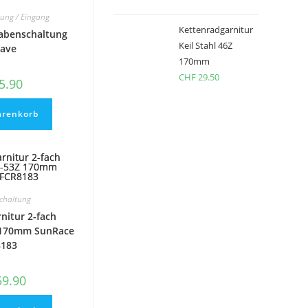
können
auf
ung / Eingang
der
Kettenradgarnitur
Nabenschaltung
Produktseite
gewählt
Keil Stahl 46Z
ave
werden
170mm
CHF
29.50
5.90
arenkorb
schaltung
nitur 2-fach
Z 170mm SunRace
8183
9.90