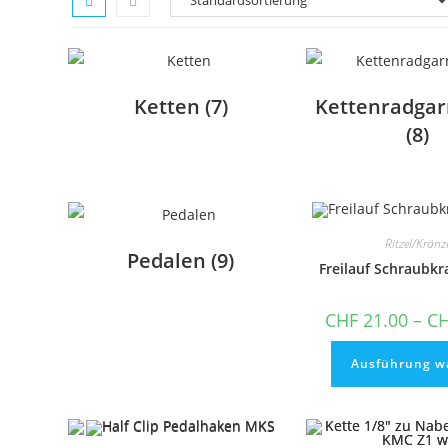
Ketten
(7)
Kettenradgar
(8)
Ritzel/Kränz
Pedalen
(9)
Freilauf Schraubkr
CHF
21.00
–
C
Ausführung w