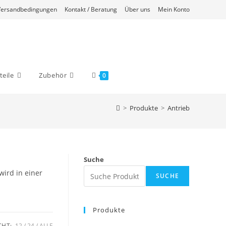
Versandbedingungen
Kontakt / Beratung
Über uns
Mein Konto
eile
Zubehör
0
>
Produkte
>
Antrieb
Suche
wird in einer
SUCHE
Produkte
CHT:
12
24
ALLE