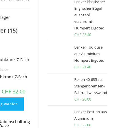
Lenker klassischer
Englischer Bügel
aus Stahl
verchromt
Humpert Ergotec
ger
(15)
CHF
23.40
Lenker Toulouse
aus Aluminium
Humpert Ergotec
CHF
21.40
Kränze
ubkranz 7-Fach
Reifen 40-635 zu
Stangenbremsen-
–
CHF
32.00
Fahrrad weisswand
Dieses
CHF
26.00
Produkt
ng wählen
weist
mehrere
Lenker Postino aus
Varianten
Aluminium
auf.
Die
CHF
22.00
Optionen