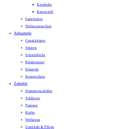
Kernleder
Kunststoff
Sattelstütze
Werkzeugtaschen
Anbauteile
Gepäckträger
Stützen
Schutzbleche
Kleidernetze
Klingeln
Kettenschutz
Zubehör
Nummernschilder
Schlösser
Pumpen
Körbe
Werkzeug
Unterhalt & Pflege