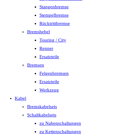
Stangenbremse
Stempelbremse
Rücktrittbremse
Bremshebel
Touring / City
Renner
Ersatzteile
Bremsen
Felgenbremsen
Ersatzteile
Werkzeug
Kabel
Bremskabelsets
Schaltkabelsets
zu Nabenschaltungen
zu Kettenschaltungen