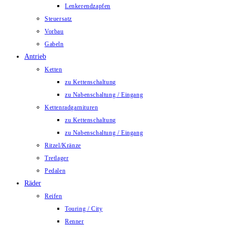
Lenkerendzapfen
Steuersatz
Vorbau
Gabeln
Antrieb
Ketten
zu Kettenschaltung
zu Nabenschaltung / Eingang
Kettenradgarnituren
zu Kettenschaltung
zu Nabenschaltung / Eingang
Ritzel/Kränze
Tretlager
Pedalen
Räder
Reifen
Touring / City
Renner