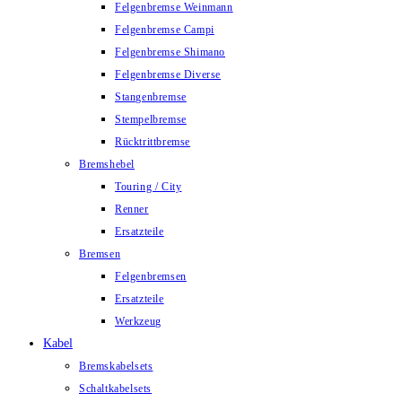
Felgenbremse Weinmann
Felgenbremse Campi
Felgenbremse Shimano
Felgenbremse Diverse
Stangenbremse
Stempelbremse
Rücktrittbremse
Bremshebel
Touring / City
Renner
Ersatzteile
Bremsen
Felgenbremsen
Ersatzteile
Werkzeug
Kabel
Bremskabelsets
Schaltkabelsets