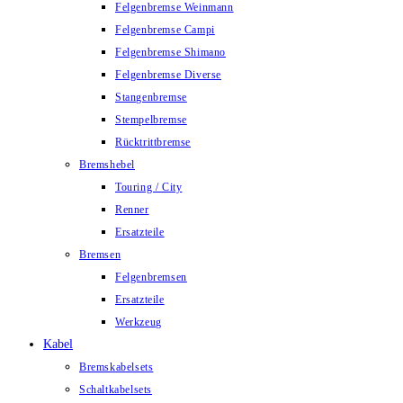
Felgenbremse Weinmann
Felgenbremse Campi
Felgenbremse Shimano
Felgenbremse Diverse
Stangenbremse
Stempelbremse
Rücktrittbremse
Bremshebel
Touring / City
Renner
Ersatzteile
Bremsen
Felgenbremsen
Ersatzteile
Werkzeug
Kabel
Bremskabelsets
Schaltkabelsets