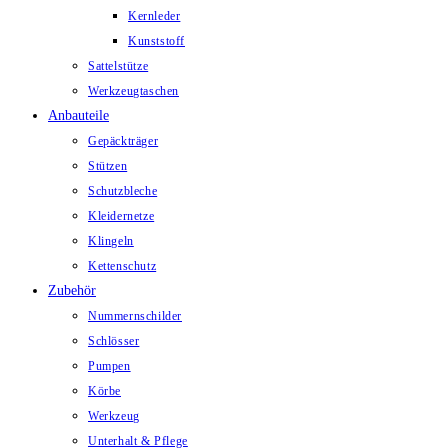
Kernleder
Kunststoff
Sattelstütze
Werkzeugtaschen
Anbauteile
Gepäckträger
Stützen
Schutzbleche
Kleidernetze
Klingeln
Kettenschutz
Zubehör
Nummernschilder
Schlösser
Pumpen
Körbe
Werkzeug
Unterhalt & Pflege