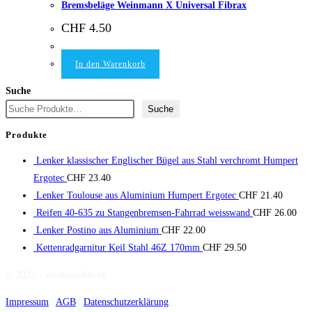
Bremsbeläge Weinmann X Universal Fibrax
CHF
4.50
In den Warenkorb
Suche
Suche
Produkte
Lenker klassischer Englischer Bügel aus Stahl verchromt Humpert
Ergotec
CHF
23.40
Lenker Toulouse aus Aluminium Humpert Ergotec
CHF
21.40
Reifen 40-635 zu Stangenbremsen-Fahrrad weisswand
CHF
26.00
Lenker Postino aus Aluminium
CHF
22.00
Kettenradgarnitur Keil Stahl 46Z 170mm
CHF
29.50
© 2022 - veloklassiker.ch
Impressum
|
AGB
|
Datenschutzerklärung