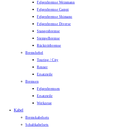
Felgenbremse Weinmann
Felgenbremse Campi
Felgenbremse Shimano
Felgenbremse Diverse
Stangenbremse
Stempelbremse
Rücktrittbremse
Bremshebel
Touring / City
Renner
Ersatzteile
Bremsen
Felgenbremsen
Ersatzteile
Werkzeug
Kabel
Bremskabelsets
Schaltkabelsets