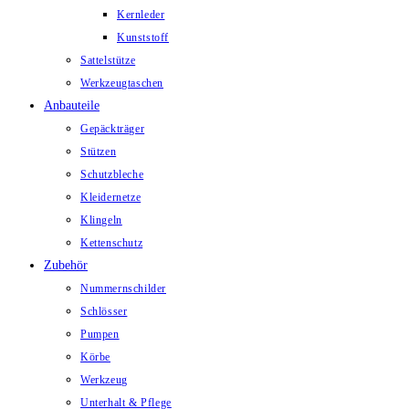
Kernleder
Kunststoff
Sattelstütze
Werkzeugtaschen
Anbauteile
Gepäckträger
Stützen
Schutzbleche
Kleidernetze
Klingeln
Kettenschutz
Zubehör
Nummernschilder
Schlösser
Pumpen
Körbe
Werkzeug
Unterhalt & Pflege