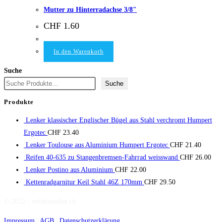
Mutter zu Hinterradachse 3/8″
CHF
1.60
In den Warenkorb
Suche
Suche
Produkte
Lenker klassischer Englischer Bügel aus Stahl verchromt Humpert
Ergotec
CHF
23.40
Lenker Toulouse aus Aluminium Humpert Ergotec
CHF
21.40
Reifen 40-635 zu Stangenbremsen-Fahrrad weisswand
CHF
26.00
Lenker Postino aus Aluminium
CHF
22.00
Kettenradgarnitur Keil Stahl 46Z 170mm
CHF
29.50
© 2022 - veloklassiker.ch
Impressum
|
AGB
|
Datenschutzerklärung