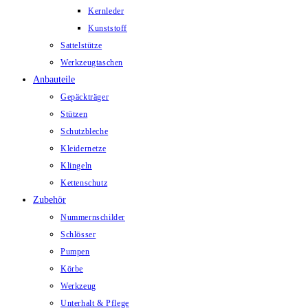
Kernleder
Kunststoff
Sattelstütze
Werkzeugtaschen
Anbauteile
Gepäckträger
Stützen
Schutzbleche
Kleidernetze
Klingeln
Kettenschutz
Zubehör
Nummernschilder
Schlösser
Pumpen
Körbe
Werkzeug
Unterhalt & Pflege