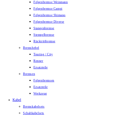
Felgenbremse Weinmann
Felgenbremse Campi
Felgenbremse Shimano
Felgenbremse Diverse
Stangenbremse
Stempelbremse
Rücktrittbremse
Bremshebel
Touring / City
Renner
Ersatzteile
Bremsen
Felgenbremsen
Ersatzteile
Werkzeug
Kabel
Bremskabelsets
Schaltkabelsets