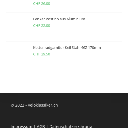
CHF
26.00
Lenker Postino aus Aluminium
CHF
22.00
Kettenradgarnitur Keil Stahl 46Z 170mm
CHF
29.50
© 2022 - veloklassiker.ch
Impressum
|
AGB
|
Datenschutzerklärung