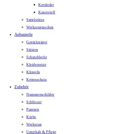
Kernleder
Kunststoff
Sattelstütze
Werkzeugtaschen
Anbauteile
Gepäckträger
Stützen
Schutzbleche
Kleidernetze
Klingeln
Kettenschutz
Zubehör
Nummernschilder
Schlösser
Pumpen
Körbe
Werkzeug
Unterhalt & Pflege