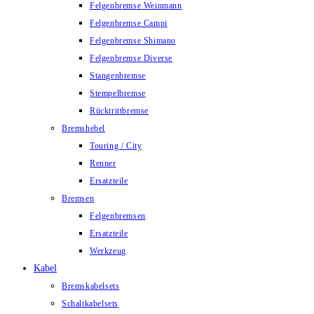
Felgenbremse Weinmann
Felgenbremse Campi
Felgenbremse Shimano
Felgenbremse Diverse
Stangenbremse
Stempelbremse
Rücktrittbremse
Bremshebel
Touring / City
Renner
Ersatzteile
Bremsen
Felgenbremsen
Ersatzteile
Werkzeug
Kabel
Bremskabelsets
Schaltkabelsets