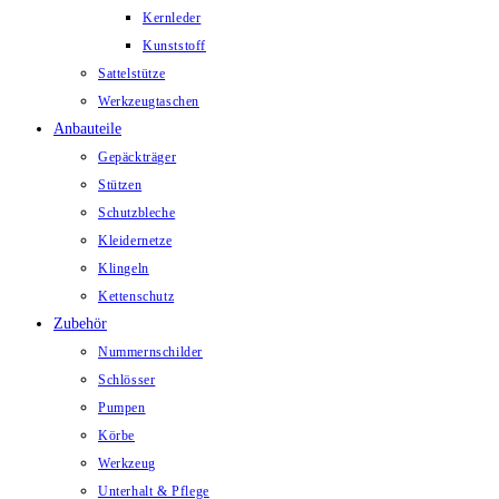
Kernleder
Kunststoff
Sattelstütze
Werkzeugtaschen
Anbauteile
Gepäckträger
Stützen
Schutzbleche
Kleidernetze
Klingeln
Kettenschutz
Zubehör
Nummernschilder
Schlösser
Pumpen
Körbe
Werkzeug
Unterhalt & Pflege