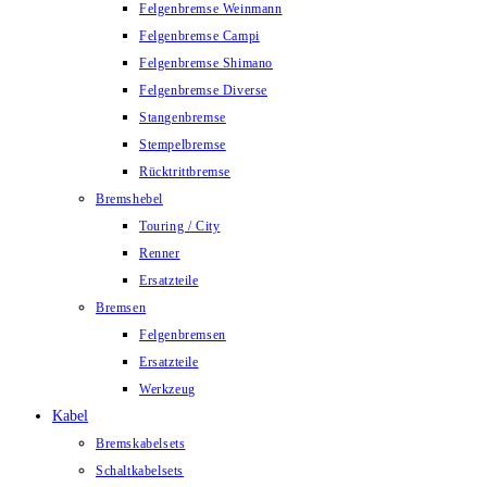
Felgenbremse Weinmann
Felgenbremse Campi
Felgenbremse Shimano
Felgenbremse Diverse
Stangenbremse
Stempelbremse
Rücktrittbremse
Bremshebel
Touring / City
Renner
Ersatzteile
Bremsen
Felgenbremsen
Ersatzteile
Werkzeug
Kabel
Bremskabelsets
Schaltkabelsets