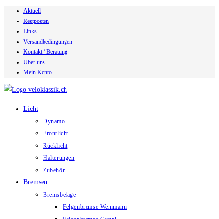
Aktuell
Zum
Restposten
Inhalt
Links
springen
Versandbedingungen
Kontakt / Beratung
Über uns
Mein Konto
Licht
Dynamo
Frontlicht
Rücklicht
Halterungen
Zubehör
Bremsen
Bremsbeläge
Felgenbremse Weinmann