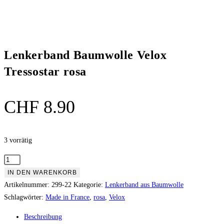
Lenkerband Baumwolle Velox
Tressostar rosa
CHF
8.90
3 vorrätig
Lenkerband
Baumwolle
IN DEN WARENKORB
Velox
Artikelnummer:
299-22
Kategorie:
Lenkerband aus Baumwolle
Tressostar
Schlagwörter:
Made in France
,
rosa
,
Velox
rosa
Beschreibung
Menge