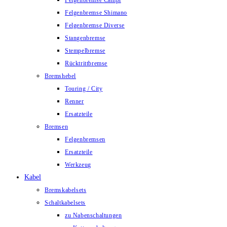
Felgenbremse Campi
Felgenbremse Shimano
Felgenbremse Diverse
Stangenbremse
Stempelbremse
Rücktrittbremse
Bremshebel
Touring / City
Renner
Ersatzteile
Bremsen
Felgenbremsen
Ersatzteile
Werkzeug
Kabel
Bremskabelsets
Schaltkabelsets
zu Nabenschaltungen