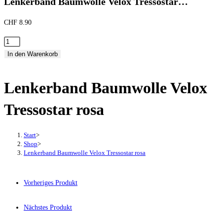
Lenkerband Baumwolle Velox Tressostar…
CHF
8.90
Lenkerband
Baumwolle
In den Warenkorb
Velox
Tressostar
Lenkerband Baumwolle Velox
rosa
Menge
Tressostar rosa
Start
>
Shop
>
Lenkerband Baumwolle Velox Tressostar rosa
Vorheriges Produkt
Nächstes Produkt