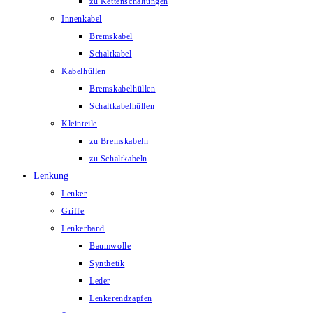
zu Kettenschaltungen
Innenkabel
Bremskabel
Schaltkabel
Kabelhüllen
Bremskabelhüllen
Schaltkabelhüllen
Kleinteile
zu Bremskabeln
zu Schaltkabeln
Lenkung
Lenker
Griffe
Lenkerband
Baumwolle
Synthetik
Leder
Lenkerendzapfen