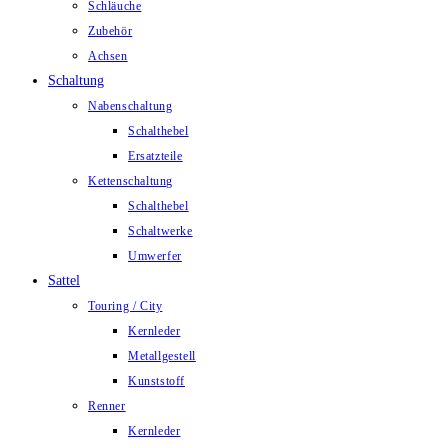
Schläuche
Zubehör
Achsen
Schaltung
Nabenschaltung
Schalthebel
Ersatzteile
Kettenschaltung
Schalthebel
Schaltwerke
Umwerfer
Sattel
Touring / City
Kernleder
Metallgestell
Kunststoff
Renner
Kernleder