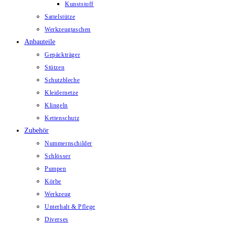
Kunststoff
Sattelstütze
Werkzeugtaschen
Anbauteile
Gepäckträger
Stützen
Schutzbleche
Kleidernetze
Klingeln
Kettenschutz
Zubehör
Nummernschilder
Schlösser
Pumpen
Körbe
Werkzeug
Unterhalt & Pflege
Diverses