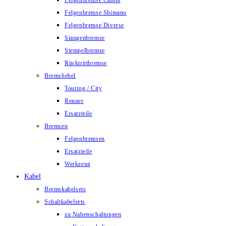
Felgenbremse Campi
Felgenbremse Shimano
Felgenbremse Diverse
Stangenbremse
Stempelbremse
Rücktrittbremse
Bremshebel
Touring / City
Renner
Ersatzteile
Bremsen
Felgenbremsen
Ersatzteile
Werkzeug
Kabel
Bremskabelsets
Schaltkabelsets
zu Nabenschaltungen