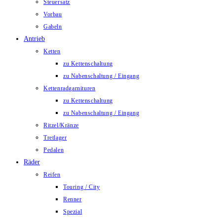
Steuersatz
Vorbau
Gabeln
Antrieb
Ketten
zu Kettenschaltung
zu Nabenschaltung / Eingang
Kettenradgarnituren
zu Kettenschaltung
zu Nabenschaltung / Eingang
Ritzel/Kränze
Tretlager
Pedalen
Räder
Reifen
Touring / City
Renner
Spezial