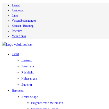
Aktuell
Zum
Restposten
Inhalt
Links
springen
Versandbedingungen
Kontakt / Beratung
Über uns
Mein Konto
Licht
Dynamo
Frontlicht
Rücklicht
Halterungen
Zubehör
Bremsen
Bremsbeläge
Felgenbremse Weinmann