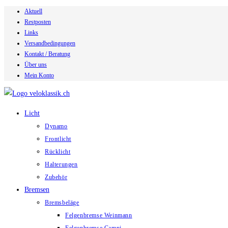
Aktuell
Zum
Restposten
Inhalt
Links
springen
Versandbedingungen
Kontakt / Beratung
Über uns
Mein Konto
Licht
Dynamo
Frontlicht
Rücklicht
Halterungen
Zubehör
Bremsen
Bremsbeläge
Felgenbremse Weinmann