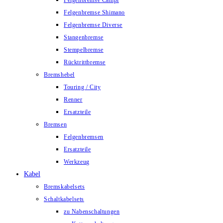
Felgenbremse Campi
Felgenbremse Shimano
Felgenbremse Diverse
Stangenbremse
Stempelbremse
Rücktrittbremse
Bremshebel
Touring / City
Renner
Ersatzteile
Bremsen
Felgenbremsen
Ersatzteile
Werkzeug
Kabel
Bremskabelsets
Schaltkabelsets
zu Nabenschaltungen