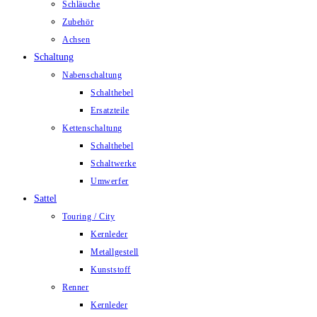
Schläuche
Zubehör
Achsen
Schaltung
Nabenschaltung
Schalthebel
Ersatzteile
Kettenschaltung
Schalthebel
Schaltwerke
Umwerfer
Sattel
Touring / City
Kernleder
Metallgestell
Kunststoff
Renner
Kernleder