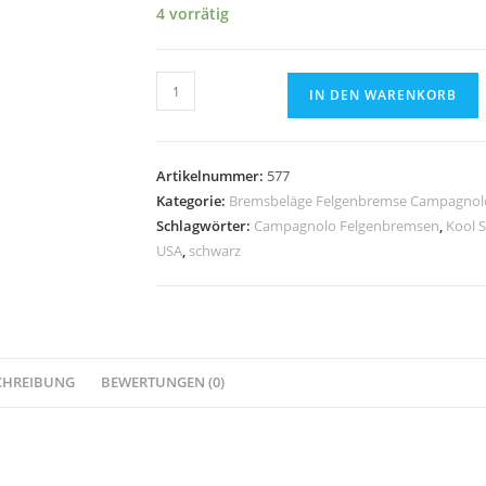
4 vorrätig
Bremsbeläge
IN DEN WARENKORB
Campagnolo
Record-
C
Artikelnummer:
577
Delta
Kategorie:
Bremsbeläge Felgenbremse Campagnol
Kool
Schlagwörter:
Campagnolo Felgenbremsen
,
Kool 
Stop
USA
,
schwarz
schwarz
Menge
CHREIBUNG
BEWERTUNGEN (0)