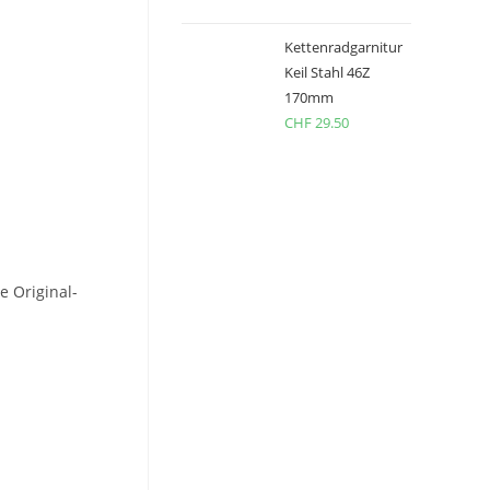
Kettenradgarnitur
Keil Stahl 46Z
170mm
CHF
29.50
e Original-