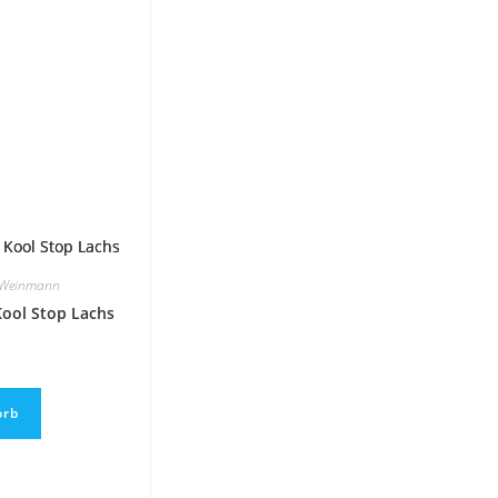
e Weinmann
ool Stop Lachs
orb