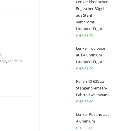
Lenker klassischer
Englischer Bügel
aus Stahl
verchromt
Humpert Ergotec
CHF
23.40
Lenker Toulouse
o
aus Aluminium
Stop
,
Made in
Humpert Ergotec
CHF
21.40
Reifen 40-635 zu
Stangenbremsen-
Fahrrad weisswand
CHF
26.00
Lenker Postino aus
Aluminium
CHF
22.00