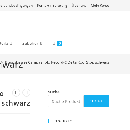
Versandbedingungen
Kontakt / Beratung
Über uns
Mein Konto
eile
Zubehör
0
hwarz
>
Bremsbeläge Campagnolo Record-C Delta Kool Stop schwarz
o
Suche
p schwarz
SUCHE
Produkte