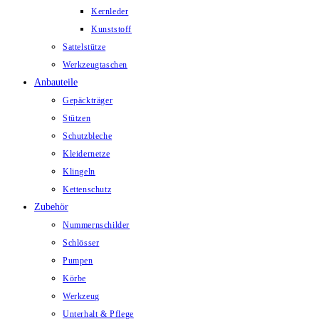
Kernleder
Kunststoff
Sattelstütze
Werkzeugtaschen
Anbauteile
Gepäckträger
Stützen
Schutzbleche
Kleidernetze
Klingeln
Kettenschutz
Zubehör
Nummernschilder
Schlösser
Pumpen
Körbe
Werkzeug
Unterhalt & Pflege