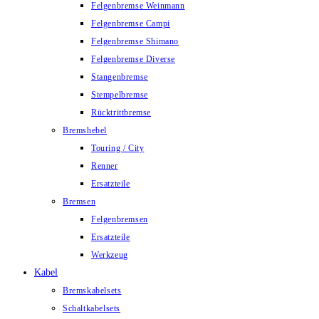
Felgenbremse Weinmann
Felgenbremse Campi
Felgenbremse Shimano
Felgenbremse Diverse
Stangenbremse
Stempelbremse
Rücktrittbremse
Bremshebel
Touring / City
Renner
Ersatzteile
Bremsen
Felgenbremsen
Ersatzteile
Werkzeug
Kabel
Bremskabelsets
Schaltkabelsets