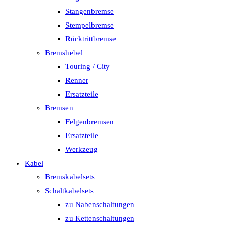
Stangenbremse
Stempelbremse
Rücktrittbremse
Bremshebel
Touring / City
Renner
Ersatzteile
Bremsen
Felgenbremsen
Ersatzteile
Werkzeug
Kabel
Bremskabelsets
Schaltkabelsets
zu Nabenschaltungen
zu Kettenschaltungen