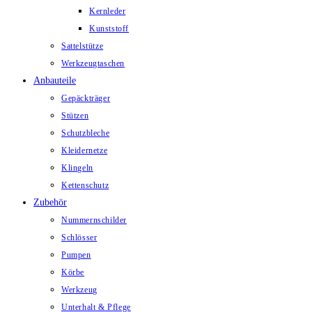
Kernleder
Kunststoff
Sattelstütze
Werkzeugtaschen
Anbauteile
Gepäckträger
Stützen
Schutzbleche
Kleidernetze
Klingeln
Kettenschutz
Zubehör
Nummernschilder
Schlösser
Pumpen
Körbe
Werkzeug
Unterhalt & Pflege