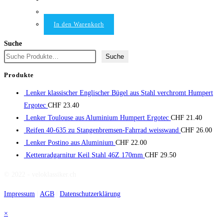
In den Warenkorb
Suche
Suche
Produkte
Lenker klassischer Englischer Bügel aus Stahl verchromt Humpert
Ergotec
CHF
23.40
Lenker Toulouse aus Aluminium Humpert Ergotec
CHF
21.40
Reifen 40-635 zu Stangenbremsen-Fahrrad weisswand
CHF
26.00
Lenker Postino aus Aluminium
CHF
22.00
Kettenradgarnitur Keil Stahl 46Z 170mm
CHF
29.50
© 2022 - veloklassiker.ch
Impressum
|
AGB
|
Datenschutzerklärung
×