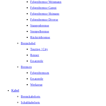
Felgenbremse Weinmann
Felgenbremse Campi
Felgenbremse Shimano
Felgenbremse Diverse
Stangenbremse
Stempelbremse
Rücktrittbremse
Bremshebel
Touring / City
Renner
Ersatzteile
Bremsen
Felgenbremsen
Ersatzteile
Werkzeug
Kabel
Bremskabelsets
Schaltkabelsets