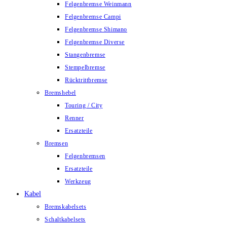
Felgenbremse Weinmann
Felgenbremse Campi
Felgenbremse Shimano
Felgenbremse Diverse
Stangenbremse
Stempelbremse
Rücktrittbremse
Bremshebel
Touring / City
Renner
Ersatzteile
Bremsen
Felgenbremsen
Ersatzteile
Werkzeug
Kabel
Bremskabelsets
Schaltkabelsets