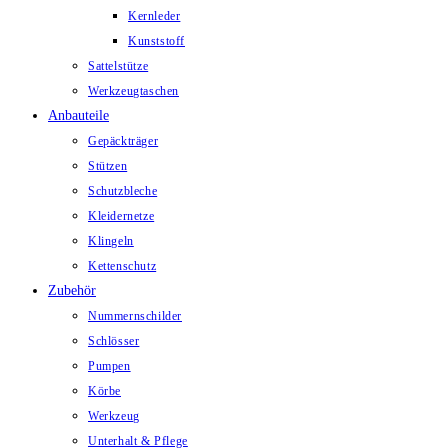
Kernleder
Kunststoff
Sattelstütze
Werkzeugtaschen
Anbauteile
Gepäckträger
Stützen
Schutzbleche
Kleidernetze
Klingeln
Kettenschutz
Zubehör
Nummernschilder
Schlösser
Pumpen
Körbe
Werkzeug
Unterhalt & Pflege