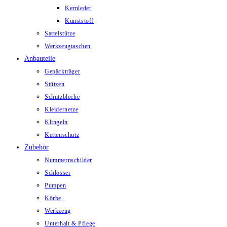
Kernleder
Kunststoff
Sattelstütze
Werkzeugtaschen
Anbauteile
Gepäckträger
Stützen
Schutzbleche
Kleidernetze
Klingeln
Kettenschutz
Zubehör
Nummernschilder
Schlösser
Pumpen
Körbe
Werkzeug
Unterhalt & Pflege