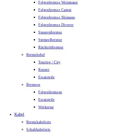
Felgenbremse Weinmann
Felgenbremse Campi
Felgenbremse Shimano
Felgenbremse Diverse
Stangenbremse
Stempelbremse
Rücktrittbremse
Bremshebel
Touring / City
Renner
Ersatzteile
Bremsen
Felgenbremsen
Ersatzteile
Werkzeug
Kabel
Bremskabelsets
Schaltkabelsets