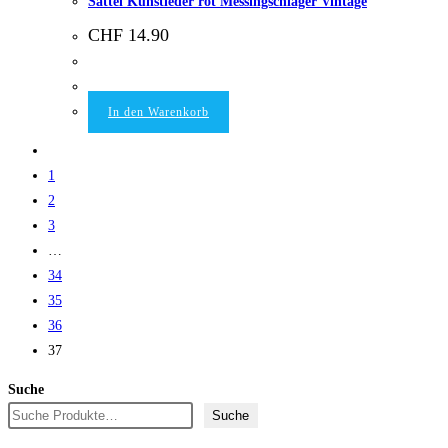
Sattel Kunstleder rot Messingschlager Vintage
CHF
14.90
In den Warenkorb
1
2
3
…
34
35
36
37
Suche
Suche