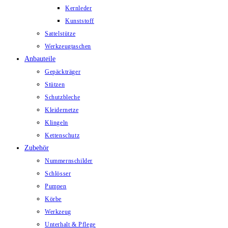
Kernleder
Kunststoff
Sattelstütze
Werkzeugtaschen
Anbauteile
Gepäckträger
Stützen
Schutzbleche
Kleidernetze
Klingeln
Kettenschutz
Zubehör
Nummernschilder
Schlösser
Pumpen
Körbe
Werkzeug
Unterhalt & Pflege