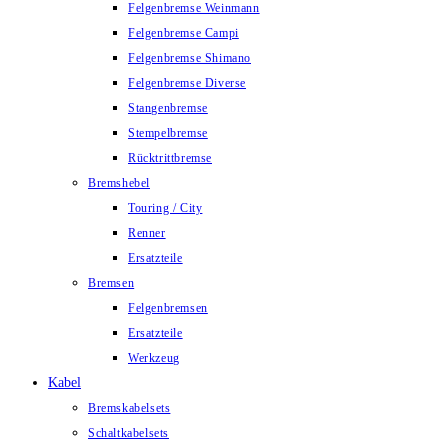
Felgenbremse Weinmann
Felgenbremse Campi
Felgenbremse Shimano
Felgenbremse Diverse
Stangenbremse
Stempelbremse
Rücktrittbremse
Bremshebel
Touring / City
Renner
Ersatzteile
Bremsen
Felgenbremsen
Ersatzteile
Werkzeug
Kabel
Bremskabelsets
Schaltkabelsets