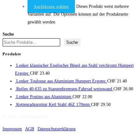
Dieses Produkt weist mehrere
Ausführung wählen
Varianten auf. Die Optionen können auf der Produktseite
gewählt werden
Suche
Suche
Produkte
Lenker klassischer Englischer Bügel aus Stahl verchromt Humpert
Ergotec
CHF
23.40
Lenker Toulouse aus Aluminium Humpert Ergotec
CHF
21.40
Reifen 40-635 zu Stangenbremsen-Fahrrad weisswand
CHF
26.00
Lenker Postino aus Aluminium
CHF
22.00
Kettenradgarnitur Keil Stahl 46Z 170mm
CHF
29.50
© 2022 - veloklassiker.ch
Impressum
|
AGB
|
Datenschutzerklärung