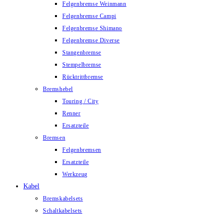
Felgenbremse Weinmann
Felgenbremse Campi
Felgenbremse Shimano
Felgenbremse Diverse
Stangenbremse
Stempelbremse
Rücktrittbremse
Bremshebel
Touring / City
Renner
Ersatzteile
Bremsen
Felgenbremsen
Ersatzteile
Werkzeug
Kabel
Bremskabelsets
Schaltkabelsets