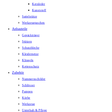
Kernleder
Kunststoff
Sattelstütze
Werkzeugtaschen
Anbauteile
Gepäckträger
Stützen
Schutzbleche
Kleidernetze
Klingeln
Kettenschutz
Zubehör
Nummernschilder
Schlösser
Pumpen
Körbe
Werkzeug
Unterhalt & Pflege