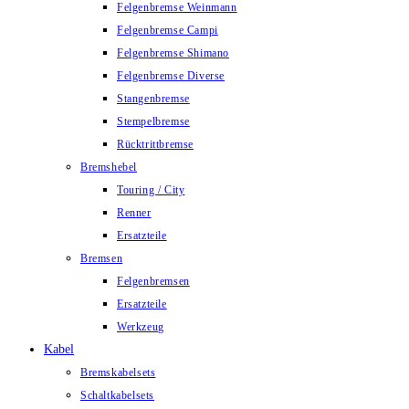
Felgenbremse Weinmann
Felgenbremse Campi
Felgenbremse Shimano
Felgenbremse Diverse
Stangenbremse
Stempelbremse
Rücktrittbremse
Bremshebel
Touring / City
Renner
Ersatzteile
Bremsen
Felgenbremsen
Ersatzteile
Werkzeug
Kabel
Bremskabelsets
Schaltkabelsets