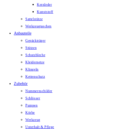
Kernleder
Kunststoff
Sattelstütze
Werkzeugtaschen
Anbauteile
Gepäckträger
Stützen
Schutzbleche
Kleidernetze
Klingeln
Kettenschutz
Zubehör
Nummernschilder
Schlösser
Pumpen
Körbe
Werkzeug
Unterhalt & Pflege